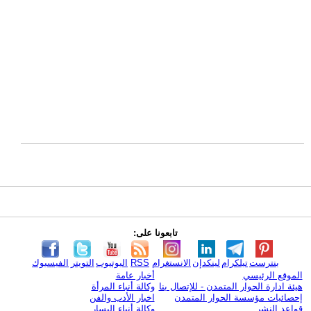
تابعونا على:
بنترست
تيلكرام
لينكدإن
الانستغرام
RSS
اليوتيوب
التويتر
الفيسبوك
الموقع الرئيسي
أخبار عامة
هيئة ادارة الحوار المتمدن - للإتصال بنا
وكالة أنباء المرأة
إحصائيات مؤسسة الحوار المتمدن
اخبار الأدب والفن
قواعد النشر
وكالة أنباء اليسار