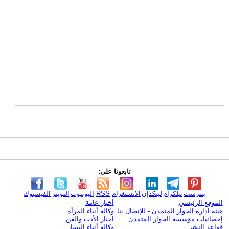
تابعونا على:
بنترست
تيلكرام
لينكدإن
الانستغرام
RSS
اليوتيوب
التويتر
الفيسبوك
الموقع الرئيسي
أخبار عامة
هيئة ادارة الحوار المتمدن - للإتصال بنا
وكالة أنباء المرأة
إحصائيات مؤسسة الحوار المتمدن
اخبار الأدب والفن
قواعد النشر
وكالة أنباء اليسار