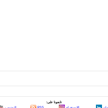
تابعونا على:
دإن
الانستغرام
RSS
اليوتيوب