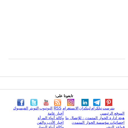
تابعونا على:
بنترست
تيلكرام
لينكدإن
الانستغرام
RSS
اليوتيوب
التويتر
الفيسبوك
الموقع الرئيسي
أخبار عامة
هيئة ادارة الحوار المتمدن - للإتصال بنا
وكالة أنباء المرأة
إحصائيات مؤسسة الحوار المتمدن
اخبار الأدب والفن
قواعد النشر
وكالة أنباء اليسار