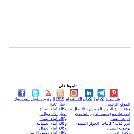
تابعونا على:
بنترست
تيلكرام
لينكدإن
الانستغرام
RSS
اليوتيوب
التويتر
الفيسبوك
الموقع الرئيسي
أخبار عامة
هيئة ادارة الحوار المتمدن - للإتصال بنا
وكالة أنباء المرأة
إحصائيات مؤسسة الحوار المتمدن
اخبار الأدب والفن
قواعد النشر
وكالة أنباء اليسار
ابرز كتاب / كاتبات الحوار المتمدن
وكالة أنباء العلمانية
يوتيوب التمدن
وكالة أنباء العمال
مكتبة التمدن
وكالة أنباء حقوق الإنسان