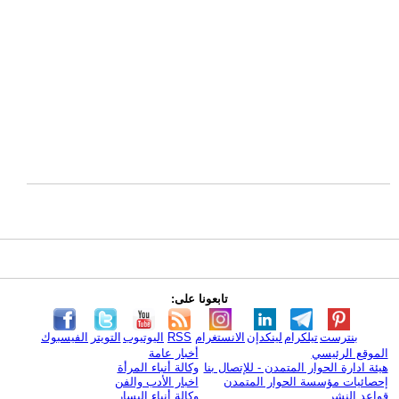
تابعونا على:
بنترست
تيلكرام
لينكدإن
الانستغرام
RSS
اليوتيوب
التويتر
الفيسبوك
الموقع الرئيسي
أخبار عامة
هيئة ادارة الحوار المتمدن - للإتصال بنا
وكالة أنباء المرأة
إحصائيات مؤسسة الحوار المتمدن
اخبار الأدب والفن
قواعد النشر
وكالة أنباء اليسار