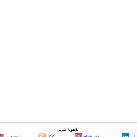
تابعونا على:
دإن
الانستغرام
RSS
اليوتيوب