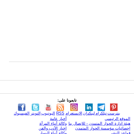
تابعونا على:
بنترست
تيلكرام
لينكدإن
الانستغرام
RSS
اليوتيوب
التويتر
الفيسبوك
الموقع الرئيسي
أخبار عامة
هيئة ادارة الحوار المتمدن - للإتصال بنا
وكالة أنباء المرأة
إحصائيات مؤسسة الحوار المتمدن
اخبار الأدب والفن
قواعد النشر
وكالة أنباء اليسار