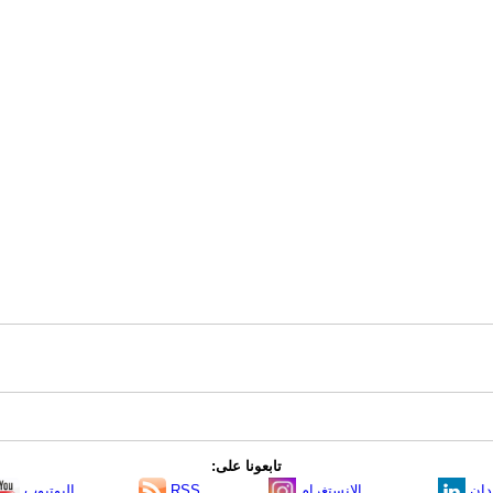
تابعونا على:
دإن
الانستغرام
RSS
اليوتيوب