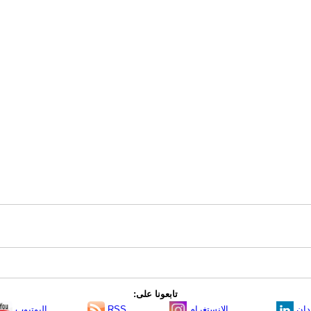
تابعونا على:
دإن
الانستغرام
RSS
اليوتيوب