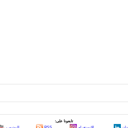
تابعونا على:
دإن
الانستغرام
RSS
اليوتيوب