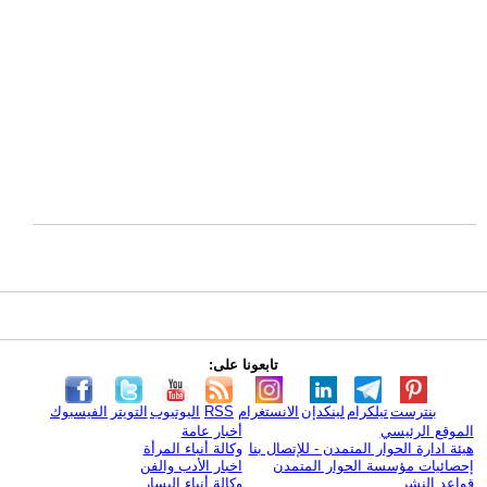
تابعونا على:
بنترست
تيلكرام
لينكدإن
الانستغرام
RSS
اليوتيوب
التويتر
الفيسبوك
الموقع الرئيسي
أخبار عامة
هيئة ادارة الحوار المتمدن - للإتصال بنا
وكالة أنباء المرأة
إحصائيات مؤسسة الحوار المتمدن
اخبار الأدب والفن
قواعد النشر
وكالة أنباء اليسار