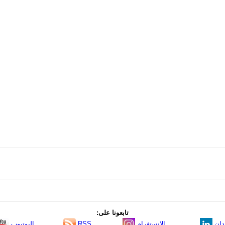
تابعونا على:
دإن
الانستغرام
RSS
اليوتيوب