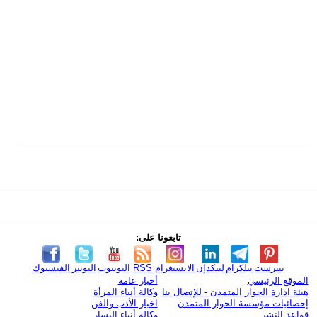
تابعونا على:
بنترست
تيلكرام
لينكدإن
الانستغرام
RSS
اليوتيوب
التويتر
الفيسبوك
الموقع الرئيسي
أخبار عامة
هيئة ادارة الحوار المتمدن - للإتصال بنا
وكالة أنباء المرأة
إحصائيات مؤسسة الحوار المتمدن
اخبار الأدب والفن
قواعد النشر
وكالة أنباء اليسار