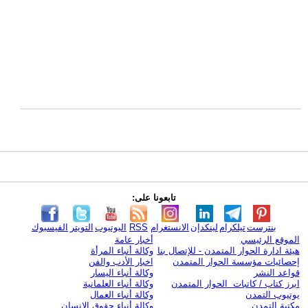
تابعونا على:
بنترست
تيلكرام
لينكدإن
الانستغرام
RSS
اليوتيوب
التويتر
الفيسبوك
الموقع الرئيسي
أخبار عامة
هيئة ادارة الحوار المتمدن - للإتصال بنا
وكالة أنباء المرأة
إحصائيات مؤسسة الحوار المتمدن
اخبار الأدب والفن
قواعد النشر
وكالة أنباء اليسار
ابرز كتاب / كاتبات الحوار المتمدن
وكالة أنباء العلمانية
يوتيوب التمدن
وكالة أنباء العمال
مكتبة التمدن
وكالة أنباء حقوق الإنسان