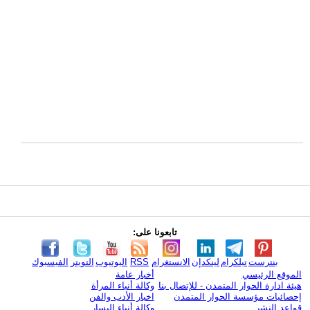
تابعونا على:
بنترست
تيلكرام
لينكدإن
الانستغرام
RSS
اليوتيوب
التويتر
الفيسبوك
الموقع الرئيسي
أخبار عامة
هيئة ادارة الحوار المتمدن - للإتصال بنا
وكالة أنباء المرأة
إحصائيات مؤسسة الحوار المتمدن
اخبار الأدب والفن
قواعد النشر
وكالة أنباء اليسار