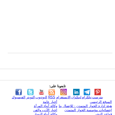
تابعونا على:
بنترست
تيلكرام
لينكدإن
الانستغرام
RSS
اليوتيوب
التويتر
الفيسبوك
الموقع الرئيسي
أخبار عامة
هيئة ادارة الحوار المتمدن - للإتصال بنا
وكالة أنباء المرأة
إحصائيات مؤسسة الحوار المتمدن
اخبار الأدب والفن
قواعد النشر
وكالة أنباء اليسار