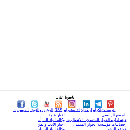
تابعونا على:
بنترست
تيلكرام
لينكدإن
الانستغرام
RSS
اليوتيوب
التويتر
الفيسبوك
الموقع الرئيسي
أخبار عامة
هيئة ادارة الحوار المتمدن - للإتصال بنا
وكالة أنباء المرأة
إحصائيات مؤسسة الحوار المتمدن
اخبار الأدب والفن
قواعد النشر
وكالة أنباء اليسار