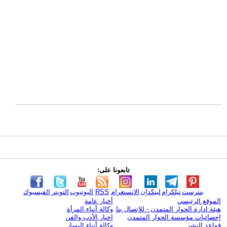
تابعونا على:
بنترست
تيلكرام
لينكدإن
الانستغرام
RSS
اليوتيوب
التويتر
الفيسبوك
الموقع الرئيسي
أخبار عامة
هيئة ادارة الحوار المتمدن - للإتصال بنا
وكالة أنباء المرأة
إحصائيات مؤسسة الحوار المتمدن
اخبار الأدب والفن
قواعد النشر
وكالة أنباء اليسار