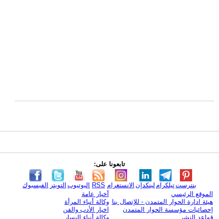
تابعونا على:
بنترست
تيلكرام
لينكدإن
الانستغرام
RSS
اليوتيوب
التويتر
الفيسبوك
الموقع الرئيسي
أخبار عامة
هيئة ادارة الحوار المتمدن - للإتصال بنا
وكالة أنباء المرأة
إحصائيات مؤسسة الحوار المتمدن
اخبار الأدب والفن
قواعد النشر
وكالة أنباء اليسار