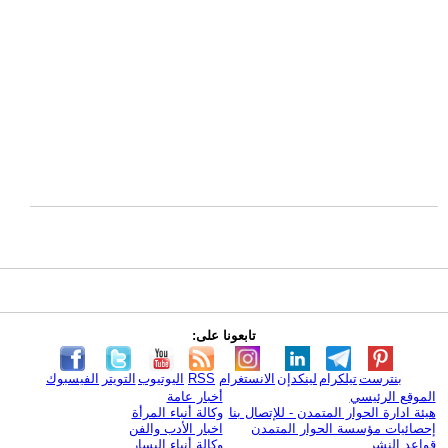
تابعونا على:
بنترست
تيلكرام
لينكدإن
الانستغرام
RSS
اليوتيوب
التويتر
الفيسبوك
الموقع الرئيسي
أخبار عامة
هيئة ادارة الحوار المتمدن - للإتصال بنا
وكالة أنباء المرأة
إحصائيات مؤسسة الحوار المتمدن
اخبار الأدب والفن
قواعد النشر
وكالة أنباء اليسار