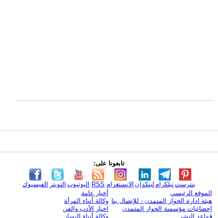
تابعونا على:
بنترست
تيلكرام
لينكدإن
الانستغرام
RSS
اليوتيوب
التويتر
الفيسبوك
الموقع الرئيسي
أخبار عامة
هيئة ادارة الحوار المتمدن - للإتصال بنا
وكالة أنباء المرأة
إحصائيات مؤسسة الحوار المتمدن
اخبار الأدب والفن
قواعد النشر
وكالة أنباء اليسار