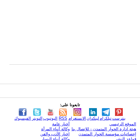
تابعونا على:
بنترست
تيلكرام
لينكدإن
الانستغرام
RSS
اليوتيوب
التويتر
الفيسبوك
الموقع الرئيسي
أخبار عامة
هيئة ادارة الحوار المتمدن - للإتصال بنا
وكالة أنباء المرأة
إحصائيات مؤسسة الحوار المتمدن
اخبار الأدب والفن
قواعد النشر
وكالة أنباء اليسار