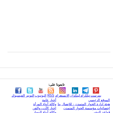
تابعونا على:
بنترست
تيلكرام
لينكدإن
الانستغرام
RSS
اليوتيوب
التويتر
الفيسبوك
الموقع الرئيسي
أخبار عامة
هيئة ادارة الحوار المتمدن - للإتصال بنا
وكالة أنباء المرأة
إحصائيات مؤسسة الحوار المتمدن
اخبار الأدب والفن
قواعد النشر
وكالة أنباء اليسار