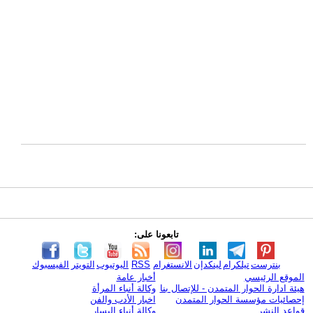
تابعونا على:
بنترست
تيلكرام
لينكدإن
الانستغرام
RSS
اليوتيوب
التويتر
الفيسبوك
الموقع الرئيسي
أخبار عامة
هيئة ادارة الحوار المتمدن - للإتصال بنا
وكالة أنباء المرأة
إحصائيات مؤسسة الحوار المتمدن
اخبار الأدب والفن
قواعد النشر
وكالة أنباء اليسار