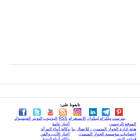
تابعونا على:
بنترست
تيلكرام
لينكدإن
الانستغرام
RSS
اليوتيوب
التويتر
الفيسبوك
الموقع الرئيسي
أخبار عامة
هيئة ادارة الحوار المتمدن - للإتصال بنا
وكالة أنباء المرأة
إحصائيات مؤسسة الحوار المتمدن
اخبار الأدب والفن
قواعد النشر
وكالة أنباء اليسار