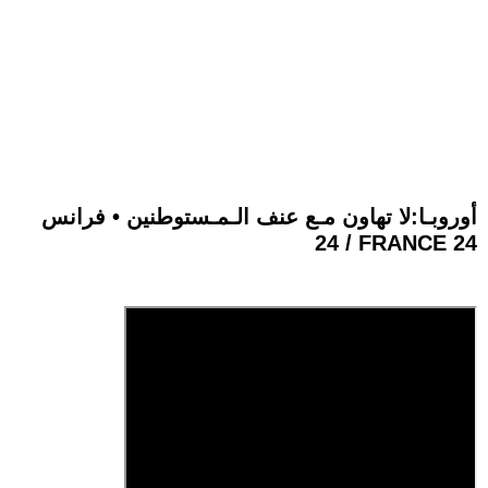
أوروبـا:لا تهاون مـع عنف الـمـستوطنين • فرانس
24 / FRANCE 24