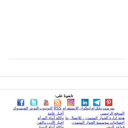
تابعونا على:
بنترست
تيلكرام
لينكدإن
الانستغرام
RSS
اليوتيوب
التويتر
الفيسبوك
الموقع الرئيسي
أخبار عامة
هيئة ادارة الحوار المتمدن - للإتصال بنا
وكالة أنباء المرأة
إحصائيات مؤسسة الحوار المتمدن
اخبار الأدب والفن
قواعد النشر
وكالة أنباء اليسار