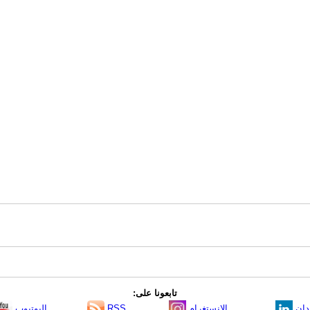
تابعونا على:
دإن
الانستغرام
RSS
اليوتيوب