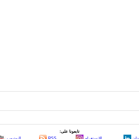
تابعونا على:
دإن
الانستغرام
RSS
اليوتيوب