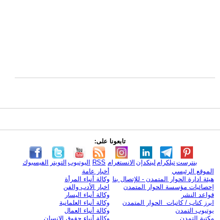
تابعونا على:
بنترست
تيلكرام
لينكدإن
الانستغرام
RSS
اليوتيوب
التويتر
الفيسبوك
الموقع الرئيسي
أخبار عامة
هيئة ادارة الحوار المتمدن - للإتصال بنا
وكالة أنباء المرأة
إحصائيات مؤسسة الحوار المتمدن
اخبار الأدب والفن
قواعد النشر
وكالة أنباء اليسار
ابرز كتاب / كاتبات الحوار المتمدن
وكالة أنباء العلمانية
يوتيوب التمدن
وكالة أنباء العمال
مكتبة التمدن
وكالة أنباء حقوق الإنسان