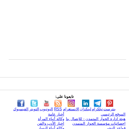
تابعونا على:
بنترست
تيلكرام
لينكدإن
الانستغرام
RSS
اليوتيوب
التويتر
الفيسبوك
الموقع الرئيسي
أخبار عامة
هيئة ادارة الحوار المتمدن - للإتصال بنا
وكالة أنباء المرأة
إحصائيات مؤسسة الحوار المتمدن
اخبار الأدب والفن
قواعد النشر
وكالة أنباء اليسار