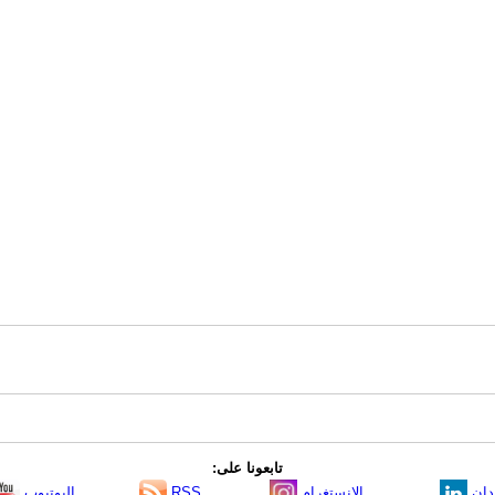
تابعونا على:
دإن
الانستغرام
RSS
اليوتيوب