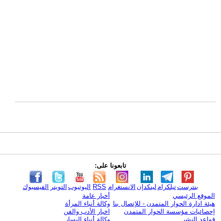
تابعونا على:
بنترست
تيلكرام
لينكدإن
الانستغرام
RSS
اليوتيوب
التويتر
الفيسبوك
الموقع الرئيسي
أخبار عامة
هيئة ادارة الحوار المتمدن - للإتصال بنا
وكالة أنباء المرأة
إحصائيات مؤسسة الحوار المتمدن
اخبار الأدب والفن
قواعد النشر
وكالة أنباء اليسار