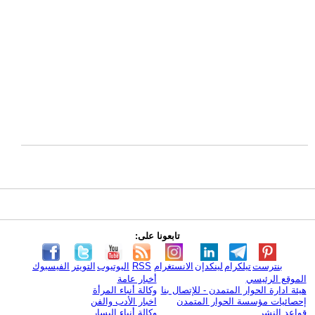
تابعونا على:
بنترست
تيلكرام
لينكدإن
الانستغرام
RSS
اليوتيوب
التويتر
الفيسبوك
الموقع الرئيسي
أخبار عامة
هيئة ادارة الحوار المتمدن - للإتصال بنا
وكالة أنباء المرأة
إحصائيات مؤسسة الحوار المتمدن
اخبار الأدب والفن
قواعد النشر
وكالة أنباء اليسار