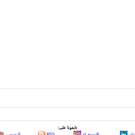
تابعونا على:
دإن
الانستغرام
RSS
اليوتيوب