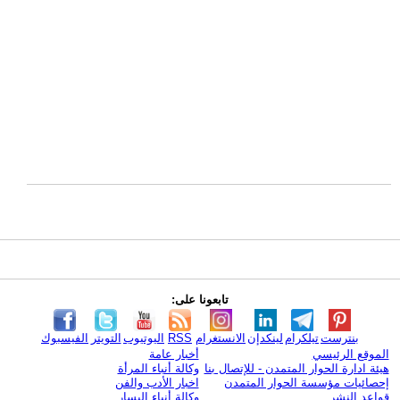
تابعونا على:
بنترست
تيلكرام
لينكدإن
الانستغرام
RSS
اليوتيوب
التويتر
الفيسبوك
الموقع الرئيسي
أخبار عامة
هيئة ادارة الحوار المتمدن - للإتصال بنا
وكالة أنباء المرأة
إحصائيات مؤسسة الحوار المتمدن
اخبار الأدب والفن
قواعد النشر
وكالة أنباء اليسار