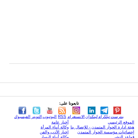
تابعونا على:
بنترست
تيلكرام
لينكدإن
الانستغرام
RSS
اليوتيوب
التويتر
الفيسبوك
الموقع الرئيسي
أخبار عامة
هيئة ادارة الحوار المتمدن - للإتصال بنا
وكالة أنباء المرأة
إحصائيات مؤسسة الحوار المتمدن
اخبار الأدب والفن
قواعد النشر
وكالة أنباء اليسار