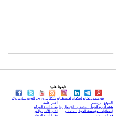
تابعونا على:
بنترست
تيلكرام
لينكدإن
الانستغرام
RSS
اليوتيوب
التويتر
الفيسبوك
الموقع الرئيسي
أخبار عامة
هيئة ادارة الحوار المتمدن - للإتصال بنا
وكالة أنباء المرأة
إحصائيات مؤسسة الحوار المتمدن
اخبار الأدب والفن
قواعد النشر
وكالة أنباء اليسار