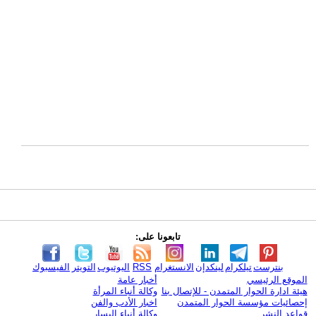
تابعونا على:
بنترست
تيلكرام
لينكدإن
الانستغرام
RSS
اليوتيوب
التويتر
الفيسبوك
الموقع الرئيسي
أخبار عامة
هيئة ادارة الحوار المتمدن - للإتصال بنا
وكالة أنباء المرأة
إحصائيات مؤسسة الحوار المتمدن
اخبار الأدب والفن
قواعد النشر
وكالة أنباء اليسار