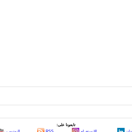
تابعونا على:
دإن
الانستغرام
RSS
اليوتيوب