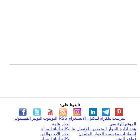
تابعونا على:
بنترست
تيلكرام
لينكدإن
الانستغرام
RSS
اليوتيوب
التويتر
الفيسبوك
الموقع الرئيسي
أخبار عامة
هيئة ادارة الحوار المتمدن - للإتصال بنا
وكالة أنباء المرأة
إحصائيات مؤسسة الحوار المتمدن
اخبار الأدب والفن
قواعد النشر
وكالة أنباء اليسار