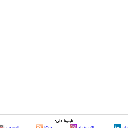
تابعونا على:
دإن
الانستغرام
RSS
اليوتيوب