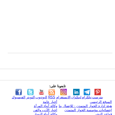
تابعونا على:
بنترست
تيلكرام
لينكدإن
الانستغرام
RSS
اليوتيوب
التويتر
الفيسبوك
الموقع الرئيسي
أخبار عامة
هيئة ادارة الحوار المتمدن - للإتصال بنا
وكالة أنباء المرأة
إحصائيات مؤسسة الحوار المتمدن
اخبار الأدب والفن
قواعد النشر
وكالة أنباء اليسار