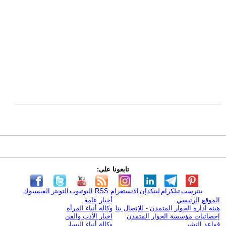
تابعونا على:
بنترست
تيلكرام
لينكدإن
الانستغرام
RSS
اليوتيوب
التويتر
الفيسبوك
الموقع الرئيسي
أخبار عامة
هيئة ادارة الحوار المتمدن - للإتصال بنا
وكالة أنباء المرأة
إحصائيات مؤسسة الحوار المتمدن
اخبار الأدب والفن
قواعد النشر
وكالة أنباء اليسار