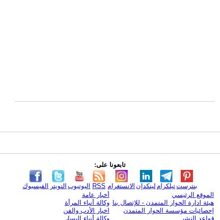
تابعونا على:
بنترست
تيلكرام
لينكدإن
الانستغرام
RSS
اليوتيوب
التويتر
الفيسبوك
الموقع الرئيسي
أخبار عامة
هيئة ادارة الحوار المتمدن - للإتصال بنا
وكالة أنباء المرأة
إحصائيات مؤسسة الحوار المتمدن
اخبار الأدب والفن
قواعد النشر
وكالة أنباء اليسار