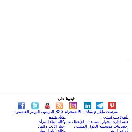
تابعونا على:
بنترست
تيلكرام
لينكدإن
الانستغرام
RSS
اليوتيوب
التويتر
الفيسبوك
الموقع الرئيسي
أخبار عامة
هيئة ادارة الحوار المتمدن - للإتصال بنا
وكالة أنباء المرأة
إحصائيات مؤسسة الحوار المتمدن
اخبار الأدب والفن
قواعد النشر
وكالة أنباء اليسار