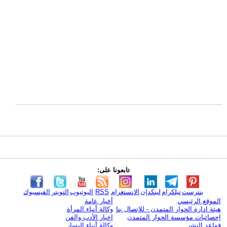
تابعونا على:
بنترست
تيلكرام
لينكدإن
الانستغرام
RSS
اليوتيوب
التويتر
الفيسبوك
الموقع الرئيسي
أخبار عامة
هيئة ادارة الحوار المتمدن - للإتصال بنا
وكالة أنباء المرأة
إحصائيات مؤسسة الحوار المتمدن
اخبار الأدب والفن
قواعد النشر
وكالة أنباء اليسار