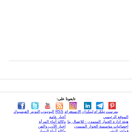
تابعونا على:
بنترست
تيلكرام
لينكدإن
الانستغرام
RSS
اليوتيوب
التويتر
الفيسبوك
الموقع الرئيسي
أخبار عامة
هيئة ادارة الحوار المتمدن - للإتصال بنا
وكالة أنباء المرأة
إحصائيات مؤسسة الحوار المتمدن
اخبار الأدب والفن
قواعد النشر
وكالة أنباء اليسار