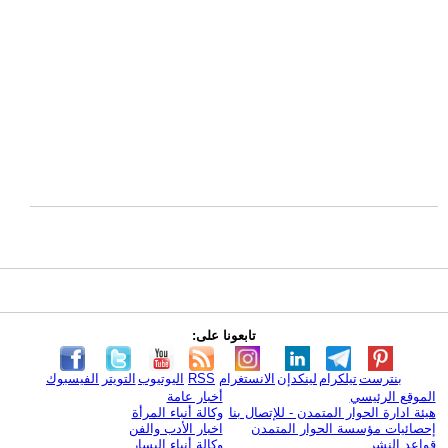
تابعونا على:
بنترست
تيلكرام
لينكدإن
الانستغرام
RSS
اليوتيوب
التويتر
الفيسبوك
الموقع الرئيسي
أخبار عامة
هيئة ادارة الحوار المتمدن - للإتصال بنا
وكالة أنباء المرأة
إحصائيات مؤسسة الحوار المتمدن
اخبار الأدب والفن
قواعد النشر
وكالة أنباء اليسار