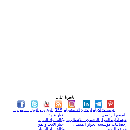
تابعونا على:
بنترست
تيلكرام
لينكدإن
الانستغرام
RSS
اليوتيوب
التويتر
الفيسبوك
الموقع الرئيسي
أخبار عامة
هيئة ادارة الحوار المتمدن - للإتصال بنا
وكالة أنباء المرأة
إحصائيات مؤسسة الحوار المتمدن
اخبار الأدب والفن
قواعد النشر
وكالة أنباء اليسار